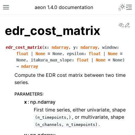
aeon 1.4.0 documentation
View
Ed
edr_cost_matrix
edr_cost_matrix
(
x
:
ndarray
,
y
:
ndarray
,
window
:
float
|
None
=
None
,
epsilon
:
float
|
None
=
None
,
itakura_max_slope
:
float
|
None
=
None
)
→
ndarray
Compute the EDR cost matrix between two time
series.
PARAMETERS
:
x
np.ndarray
First time series, either univariate, shape
, or multivariate, shape
(n_timepoints,)
.
(n_channels,
n_timepoints)