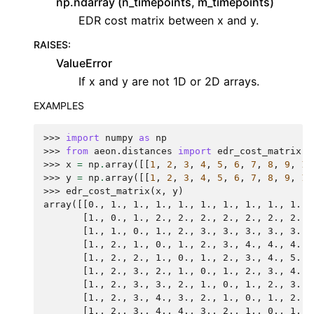
np.ndarray (n_timepoints, m_timepoints)
EDR cost matrix between x and y.
RAISES
:
ValueError
If x and y are not 1D or 2D arrays.
EXAMPLES
>>> 
import
numpy
as
np
>>> 
from
aeon.distances
import
edr_cost_matrix
>>> 
x
=
np
.
array
([[
1
,
2
,
3
,
4
,
5
,
6
,
7
,
8
,
9
,
10
>>> 
y
=
np
.
array
([[
1
,
2
,
3
,
4
,
5
,
6
,
7
,
8
,
9
,
10
>>> 
edr_cost_matrix
(
x
,
y
)
array([[0., 1., 1., 1., 1., 1., 1., 1., 1., 1.],
       [1., 0., 1., 2., 2., 2., 2., 2., 2., 2.],
       [1., 1., 0., 1., 2., 3., 3., 3., 3., 3.],
       [1., 2., 1., 0., 1., 2., 3., 4., 4., 4.],
       [1., 2., 2., 1., 0., 1., 2., 3., 4., 5.],
       [1., 2., 3., 2., 1., 0., 1., 2., 3., 4.],
       [1., 2., 3., 3., 2., 1., 0., 1., 2., 3.],
       [1., 2., 3., 4., 3., 2., 1., 0., 1., 2.],
       [1., 2., 3., 4., 4., 3., 2., 1., 0., 1.],